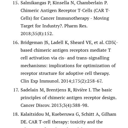
Salmikangas P, Kinsella N, Chamberlain P.
Chimeric Antigen Receptor T-Cells (CAR T-
Cells) for Cancer Immunotherapy - Moving
Target for Industry?. Pharm Res.
2018;35(8):152.
Bridgeman JS, Ladell K, Sheard VE, et al. CD3ζ-
based chimeric antigen receptors mediate T
cell activation via cis- and trans-signalling
mechanisms: implications for optimization of
receptor structure for adoptive cell therapy.
Clin Exp Immunol. 2014;175(2):258-67.
Sadelain M, Brentjens R, Rivière I. The basic
principles of chimeric antigen receptor design.
Cancer Discov. 2013;3(4):388-98.
Kalaitsidou M, Kueberuwa G, Schütt A, Gilham
DE. CAR T-cell therapy: toxicity and the