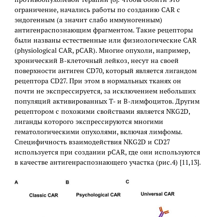
ограничение, начались работы по созданию CAR с
эндогенным (а значит слабо иммуногенным)
антигенраспознающим фрагментом. Такие рецепторы
были названы естественные или физиологические CAR
(physiological CAR, pCAR). Многие опухоли, например,
хронический B-клеточный лейкоз, несут на своей
поверхности антиген CD70, который является лигандом
рецептора CD27. При этом в нормальных тканях он
почти не экспрессируется, за исключением небольших
популяций активированных Т- и B-лимфоцитов. Другим
рецептором с похожими свойствами является NKG2D,
лиганды которого экспрессируются многими
гематологическими опухолями, включая лимфомы.
Специфичность взаимодействия NKG2D и CD27
используется при создании pCAR, где они используются
в качестве антигенраспознающего участка (рис.4) [11,13].