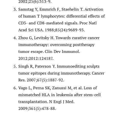
2002;25(6):313-9.
Samstag Y, Emmrich F, Staehelin T. Activation
of human T lymphocytes: differential effects of
CD3- and CD8-mediated signals. Proc Natl
Acad Sci USA. 1988;85(24):9689-93.
Zhou G, Levitsky H. Towards curative cancer
immunotherapy: overcoming posttherapy
tumor escape. Clin Dev Immunol.
2012;2012:124187.
Singh R, Paterson Y. Immunoediting sculpts
tumor epitopes during immunotherapy. Cancer
Res. 2007;67(5):1887-92.
Vago L, Perna SK, Zanussi M, et al. Loss of
mismatched HLA in leukemia after stem-cell
transplantation. N Engl J Med.
2009;361(5):478-88.