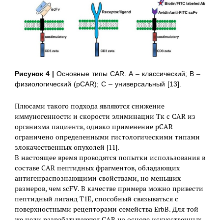
Рисунок 4 |
Основные типы CAR. А – классический; B –
физиологический (pCAR); С – универсальный [13].
Плюсами такого подхода являются снижение
иммуногенности и скорости элиминации Тк с CAR из
организма пациента, однако применение pCAR
ограничено определенными гистологическими типами
злокачественных опухолей [11].
В настоящее время проводятся попытки использования в
составе CAR пептидных фрагментов, обладающих
антигенраспознающими свойствами, но меньших
размеров, чем scFV. В качестве примера можно привести
пептидный лиганд T1E, способный связываться с
поверхностными рецепторами семейства ErbB. Для той
же цели разрабатываются CAR на основе искусственных