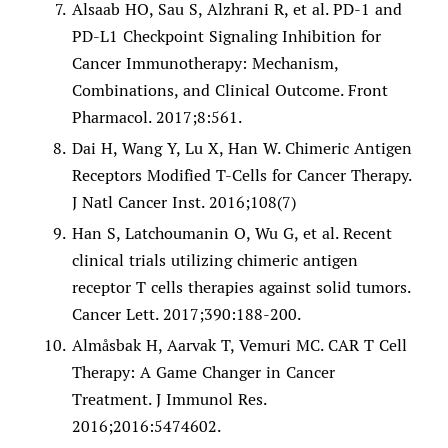
Alsaab HO, Sau S, Alzhrani R, et al. PD-1 and
PD-L1 Checkpoint Signaling Inhibition for
Cancer Immunotherapy: Mechanism,
Combinations, and Clinical Outcome. Front
Pharmacol. 2017;8:561.
Dai H, Wang Y, Lu X, Han W. Chimeric Antigen
Receptors Modified T-Cells for Cancer Therapy.
J Natl Cancer Inst. 2016;108(7)
Han S, Latchoumanin O, Wu G, et al. Recent
clinical trials utilizing chimeric antigen
receptor T cells therapies against solid tumors.
Cancer Lett. 2017;390:188-200.
Almåsbak H, Aarvak T, Vemuri MC. CAR T Cell
Therapy: A Game Changer in Cancer
Treatment. J Immunol Res.
2016;2016:5474602.