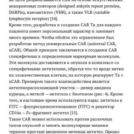
анкириновых повторов (designed ankyrin repeat proteins,
DARPin), наноантител (VHH), а также VLR (variable
lymphocyte receptor) [14].
Кроме того, разработка и создание CAR Тк для каждого
пациента имеет персональный характер и занимает
много времени. Чтобы обойти это ограничение был
разработан метод универсальных CAR (universal CAR,
uCAR). Общий принцип заключается в создании CAR
специфичных к определенным маркерным молекулам.
Эти молекулы доставляются к опухоли в комплексе со
специфичными антителами, образуя что-то вроде метки
на злокачественных клетках, на которую реагируют Тк с
uCAR. Примером такого взаимодействия является
антигенораспознающий участок — димер авидина
курицы, а меткой — антитела с биотином (рис. 4). Кроме
того, в настоящее время используются пары: антитела к
FITC — флуоресцинизотиоцианат (FITC) и рецептор
CD16a — Fc-фрагмент антител [15].
Такие CAR можно использовать против различных
типов опухолей и менять молекулярные мишени
терапии простым введением меченых антител. Однако