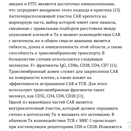
авидин и FITC являются достаточно иммуногенными,
что затрудняет внедрение этого подхода в практику [15].
Антигенраспознающий участок CAR крепится на
шарнирную часть, выбор которой имеет свои нюансы,
связанные с правильным подбором расстояния между
опухолевой клеткой и Тк в момент взаимодействия CAR
с антигеном, но в общем смысле важными является
гибкость, длина и иммуногенность этой области, а также
способность к трансмембранному транспорту. В
большинстве случаев используются следующие
молекулы: Fc-фрагменты IgG, CD8α, CD28, CD4, CD7 [11].
Трансмембранный домен служит для закрепления CAR
на поверхности клетки, а также влияет на
эффективность встраивания CAR в TCR. Для этого
используют трансмембранные фрагменты таких
молекул, как CD3ζ, CD4, CD8, CD28 [11].
Одной из важнейших частей CAR является
внутриклеточный участок, который должен передавать
сигнал в цитоплазму Тк и вызывать его активацию. В
обычном Тк взаимодействие TCR с MHC-I происходит
при костимуляции рецепторами CD8 и CD28. Изменяется