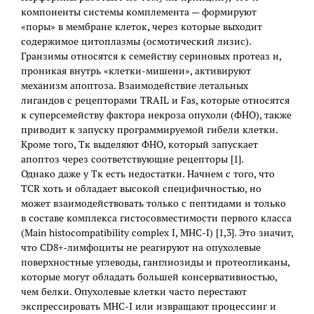
компоненты системы комплемента — формируют
«поры» в мембране клеток, через которые выходит
содержимое цитоплазмы (осмотический лизис).
Гранзимы относятся к семейству сериновых протеаз и,
проникая внутрь «клетки-мишени», активируют
механизм апоптоза. Взаимодействие летальных
лигандов с рецепторами TRAIL и Fas, которые относятся
к суперсемейству фактора некроза опухоли (ФНО), также
приводит к запуску программируемой гибели клетки.
Кроме того, Тк выделяют ФНО, который запускает
апоптоз через соответствующие рецепторы [1].
Однако даже у Тк есть недостатки. Начнем с того, что
TCR хоть и обладает высокой специфичностью, но
может взаимодействовать только с пептидами и только
в составе комплекса гистосовместимости первого класса
(Main histocompatibility complex I, MHC-I) [1,3]. Это значит,
что CD8+-лимфоциты не реагируют на опухолевые
поверхностные углеводы, ганглиозиды и протеогликаны,
которые могут обладать большей консервативностью,
чем белки. Опухолевые клетки часто перестают
экспрессировать MHC-I или извращают процессинг и