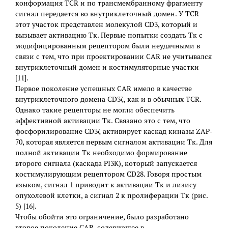
конформация TCR и по трансмембранному фрагменту
сигнал передается во внутриклеточный домен. У TCR
этот участок представлен молекулой CD3, который и
вызывает активацию Тк. Первые попытки создать Тк с
модифицированным рецептором были неудачными в
связи с тем, что при проектировании CAR не учитывался
внутриклеточный домен и костимуляторные участки
[11].
Первое поколение успешных CAR имело в качестве
внутриклеточного домена CD3ζ, как и в обычных TCR.
Однако такие рецепторы не могли обеспечить
эффективной активации Тк. Связано это с тем, что
фосфорилирование CD3ζ активирует каскад киназы ZAP-
70, которая является первым сигналом активации Тк. Для
полной активации Тк необходимо формирование
второго сигнала (каскада PI3K), который запускается
костимулирующим рецептором CD28. Говоря простым
языком, сигнал 1 приводит к активации Тк и лизису
опухолевой клетки, а сигнал 2 к пролиферации Тк (рис.
5) [16].
Чтобы обойти это ограничение, было разработано
второе поколение CAR, содержащее в