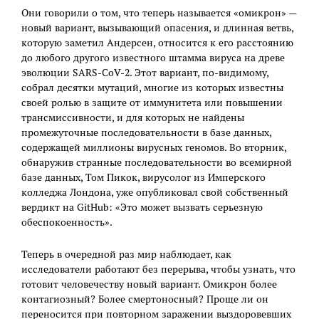
Они говорили о том, что теперь называется «омикрон» —
новый вариант, вызывающий опасения, и длинная ветвь,
которую заметил Андерсен, относится к его расстоянию
до любого другого известного штамма вируса на древе
эволюции SARS-CoV-2. Этот вариант, по-видимому,
собрал десятки мутаций, многие из которых известны
своей ролью в защите от иммунитета или повышении
трансмиссивности, и для которых не найдены
промежуточные последовательности в базе данных,
содержащей миллионы вирусных геномов. Во вторник,
обнаружив странные последовательности во всемирной
базе данных, Том Пикок, вирусолог из Имперского
колледжа Лондона, уже опубликовал свой собственный
вердикт на GitHub: «Это может вызвать серьезную
обеспокоенность».
Теперь в очередной раз мир наблюдает, как
исследователи работают без перерыва, чтобы узнать, что
готовит человечеству новый вариант. Омикрон более
контагиозный? Более смертоносный? Проще ли он
переносится при повторном заражении выздоровевших