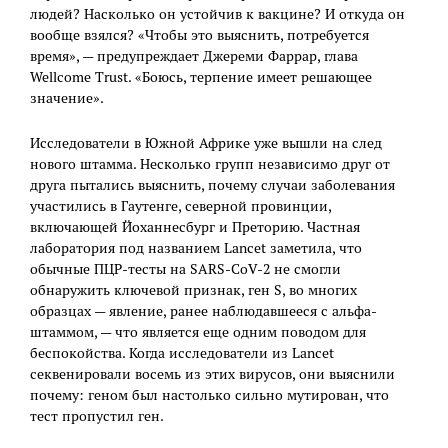
людей? Насколько он устойчив к вакцине? И откуда он
вообще взялся? «Чтобы это выяснить, потребуется
время», — предупреждает Джереми Фаррар, глава
Wellcome Trust. «Боюсь, терпение имеет решающее
значение».
Исследователи в Южной Африке уже вышли на след
нового штамма. Несколько групп независимо друг от
друга пытались выяснить, почему случаи заболевания
участились в Гаутенге, северной провинции,
включающей Йоханнесбург и Преторию. Частная
лаборатория под названием Lancet заметила, что
обычные ПЦР-тесты на SARS-CoV-2 не смогли
обнаружить ключевой признак, ген S, во многих
образцах — явление, ранее наблюдавшееся с альфа-
штаммом, — что является еще одним поводом для
беспокойства. Когда исследователи из Lancet
секвенировали восемь из этих вирусов, они выяснили
почему: геном был настолько сильно мутирован, что
тест пропустил ген.