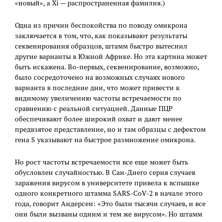
«новый», а Xi — распространенная фамилия.)
Одна из причин беспокойства по поводу омикрона
заключается в том, что, как показывают результаты
секвенирования образцов, штамм быстро вытеснил
другие варианты в Южной Африке. Но эта картина может
быть искажена. Во-первых, секвенирование, возможно,
было сосредоточено на возможных случаях нового
варианта в последние дни, что может привести к
видимому увеличению частоты встречаемости по
сравнению с реальной ситуацией. Данные ПЦР
обеспечивают более широкий охват и дают менее
предвзятое представление, но и там образцы с дефектом
гена S указывают на быстрое размножение омикрона.
Но рост частоты встречаемости все еще может быть
обусловлен случайностью. В Сан-Диего серия случаев
заражения вирусом в университете привела к вспышке
одного конкретного штамма SARS-CoV-2 в начале этого
года, говорит Андерсен: «Это были тысячи случаев, и все
они были вызваны одним и тем же вирусом». Но штамм