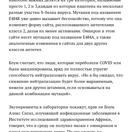
наиболее важных делятся на три категории, называемые
просто 1, 2 и 3,каждая из которых нацелена на несколько
разные участки S-белка вируса. Мутация под названием
E484K уже давно вызывает беспокойство, потому что она
изменяет форму сайта, распознаваемого антителами
класса 2, делая их менее активными. Омикрон в этом
сайте несет мутацию под названием E484A, а также
аналогичные изменения в сайтах для двух других
классов антител.
Блум считает, что люди, которые переболели COVID или
были вакцинированы, вряд ли полностью утратят
способность нейтрализовать вирус. «Но я бы ожидал, что
снижение нейтрализации будет более выраженным,
нежели для других штаммов, если основываться на
данной комбинации мутаций».
Эксперименты в лаборатории покажут, прав ли Блум.
Алекс Сигал, изучающий инфекционные заболевания в
Институте исследований здравоохранения Африки,
говорит, что в среду он получил мазки с oмикроном и
начал культивировать вирус. По его словам, на