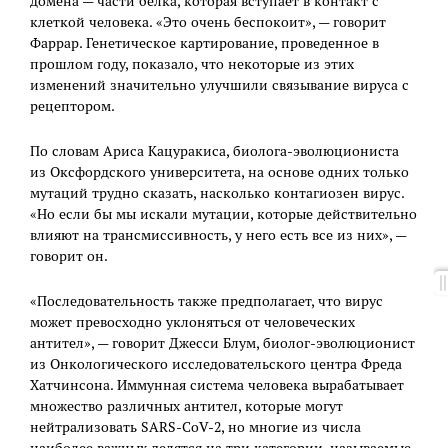
домена — части белка, которая вступает в контакт с
клеткой человека. «Это очень беспокоит», — говорит
Фаррар. Генетическое картирование, проведенное в
прошлом году, показало, что некоторые из этих
изменений значительно улучшили связывание вируса с
рецептором.
По словам Ариса Кацуракиса, биолога-эволюциониста
из Оксфордского университета, на основе одних только
мутаций трудно сказать, насколько контагиозен вирус.
«Но если бы мы искали мутации, которые действительно
влияют на трансмиссивность, у него есть все из них», —
говорит он.
«Последовательность также предполагает, что вирус
может превосходно уклоняться от человеческих
антител», — говорит Джесси Блум, биолог-эволюционист
из Онкологического исследовательского центра Фреда
Хатчинсона. Иммунная система человека вырабатывает
множество различных антител, которые могут
нейтрализовать SARS-CoV-2, но многие из числа