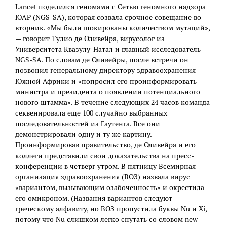
Lancet поделился геномами с Сетью геномного надзора
ЮАР (NGS-SA), которая созвала срочное совещание во
вторник. «Мы были шокированы количеством мутаций»,
— говорит Тулио де Оливейра, вирусолог из
Университета Квазулу-Натал и главный исследователь
NGS-SA. По словам де Оливейры, после встречи он
позвонил генеральному директору здравоохранения
Южной Африки и «попросил его проинформировать
министра и президента о появлении потенциального
нового штамма». В течение следующих 24 часов команда
секвенировала еще 100 случайно выбранных
последовательностей из Гаутенга. Все они
демонстрировали одну и ту же картину.
Проинформировав правительство, де Оливейра и его
коллеги представили свои доказательства на пресс-
конференции в четверг утром. В пятницу Всемирная
организация здравоохранения (ВОЗ) назвала вирус
«вариантом, вызывающим озабоченность» и окрестила
его омикроном. (Названия вариантов следуют
греческому алфавиту, но ВОЗ пропустила буквы Nu и Xi,
потому что Nu слишком легко спутать со словом new —