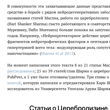
В совокупности эти захватывающие данные предста
средство в борьбе с рядом нейродегенеративных заб
названиями статей Маслиа, работа по церебролизину
(Hari Shanker Sharma) (часто работающего в соавтор
Мурешану, Dafin Muresanu) больше похожа на запута
годов. Например, «Нейропротекторное действие цер
фрагментов нейротрофических факторов и пептидов 
гипертермией всего тела: модулирующая роль сопут
наночастицами» (
Sharma et al 2012
).
На момент написания этого текста 8 из 21 статьи М
расследования
; 25 из 39 статей/глав Шарма о церебр
PubPeer, а 5 уже были отозваны/удалены. Три главы
книгой
, которую написали и отредактировали Хари Ш
исследователь из Университета Уппсалы Аруна Шарма 