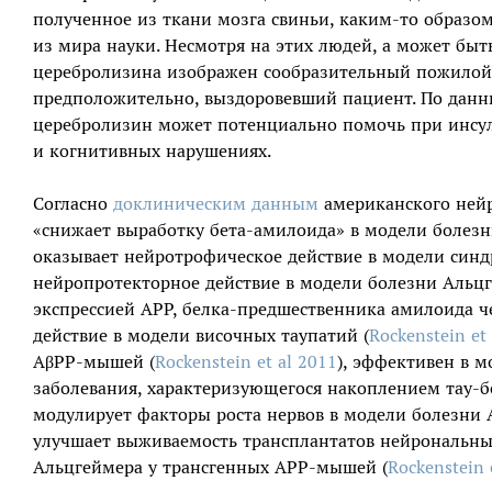
полученное из ткани мозга свиньи, каким-то образо
из мира науки. Несмотря на этих людей, а может быть,
церебролизина изображен сообразительный пожилой
предположительно, выздоровевший пациент. По данн
церебролизин может потенциально помочь при инсул
и когнитивных нарушениях.
Согласно
доклиническим данным
американского нейр
«снижает выработку бета-амилоида» в модели болез
оказывает нейротрофическое действие в модели синд
нейропротекторное действие в модели болезни Альц
экспрессией APP, белка-предшественника амилоида че
действие в модели височных таупатий (
Rockenstein et
AβPP-мышей (
Rockenstein et al 2011
), эффективен в 
заболевания, характеризующегося накоплением тау-б
модулирует факторы роста нервов в модели болезни 
улучшает выживаемость трансплантатов нейрональны
Альцгеймера у трансгенных APP-мышей (
Rockenstein e