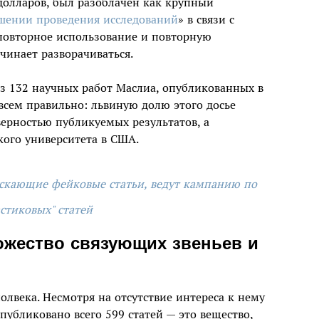
а долларов, был разоблачен как крупный
шении проведения исследований
» в связи с
овторное использование и повторную
чинает разворачиваться.
из 132 научных работ Маслиа, опубликованных в
совсем правильно: львиную долю этого досье
верностью публикуемых результатов, а
ого университета в США.
ускающие фейковые статьи, ведут кампанию по
стиковых" статей
ожество связующих звеньев и
олвека. Несмотря на отсутствие интереса к нему
публиковано всего 599 статей — это вещество,