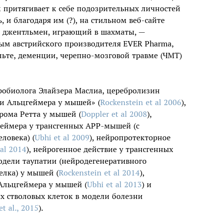
м притягивает к себе подозрительных личностей
 и благодаря им (?), на стильном веб-сайте
 джентльмен, играющий в шахматы, —
ым австрийского производителя EVER Pharma,
ьте, деменции, черепно-мозговой травме (ЧМТ)
обиолога Элайзера Маслиа, церебролизин
ни Альцгеймера у мышей» (
Rockenstein et al 2006
),
рома Ретта у мышей (
Doppler et al 2008
),
геймера у трансгенных APP-мышей (с
ловека) (
Ubhi et al 2009
), нейропротекторное
 al 2014
), нейрогенное действие у трансгенных
модели таупатии (нейродегенеративного
елка) у мышей (
Rockenstein et al 2014
),
Альцгеймера у мышей (
Ubhi et al 2013
) и
х стволовых клеток в модели болезни
t al., 2015
).