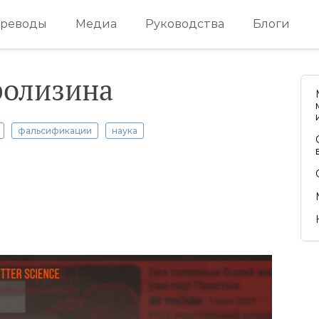
реводы
Медиа
Руководства
Блоги
ролизина
фальсификации
наука