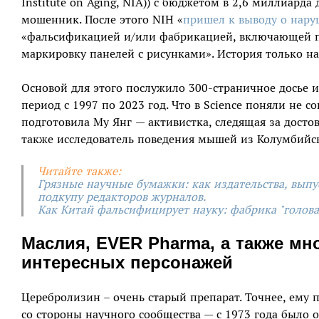
Institute on Aging, NIA)) с бюджетом в 2,6 миллиард
мошенник. После этого NIH «
пришел к выводу о нару
«фальсификацией и/или фабрикацией, включающей п
маркировку панелей с рисунками». История только на
Основой для этого послужило 300-страничное досье 
период с 1997 по 2023 год. Что в Science поняли не 
подготовила Му Янг — активистка, следящая за досто
также исследователь поведения мышей из Колумбийск
Читайте также:
Грязные научные бумажки: как издательства, вып
подкупу редакторов журналов.
Как Китай фальсифицирует науку: фабрика "голова
Маслия, EVER Pharma, а также мн
интересных персонажей
Церебролизин – очень старый препарат. Точнее, ему п
со стороны научного сообщества — с 1973 года было о