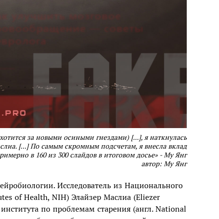
хотится за новыми осиными гнездами) [...], я наткнулась
слиа. [...] По самым скромным подсчетам, я внесла вклад
римерно в 160 из 300 слайдов в итоговом досье» - Му Янг
автор: Му Янг
ейробиологии. Исследователь из Национального
tes of Health, NIH) Элайзер Маслиа (Eliezer
института по проблемам старения (англ. National