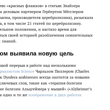
во «красных флажков» в статьях Элайзера
им деловым партнером Гербертом Мёсслером
rma, производителя церебролизина), разыскала
 в том числе 25 статей по церебролизину.
ельном положении, и настало время для
иться своей историей разоблачения сомнительных
и знаний.
лом выявила новую цель
льшой перерыв в работе над несколькими
рналистом Science
Чарльзом Пиллером (Charles
к Dysdera arabisenen всегда охотится за новыми
лючевых слов, такие как «терапия болезни
ание болезни Альцгеймера у мышей» («Alzheimer’s
на одно и то же
изображение в двух работах