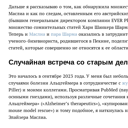
Дальше я рассказываю о том, как обнаружила множест
Маслиа и как по следам, оставленным его австрийск
(бывшим генеральным директором компании EVER Pha
множество сомнительных статей Хари Шанкера Шарма,
Теперь и
Маслиа
и
пара Шарма
оказались в затруднит
ученого-бихевиориста, родившегося в Пекине, подел
статей, которые совершенно не относятся к ее област
Случайная встреча со старым де
Это началось в сентябре 2023 года. У меня был небо
случаями болезни Альцгеймера в сотрудничестве с
жу
Piller) и моими коллегами. Просматривая PubMed (пау
осиными гнездами), используя различные сочетания к
Альцгеймера» («Alzheimer’s therapeutics»), «купиров
mouse model rescue») и тому подобное, я наткнулась 
Элайзера Маслиа.