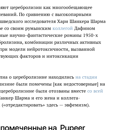
вляют церебролизин как многообещающее
олеваний. По сравнению с высокопарными
 шведского исследователя Хари Шанкера Шарма
стве со своим румынским
коллегой
Дафином
нные научно-фантастические романы 1950-х
ебролизина, комбинации различных активных
при модели нейротоксичности, вызванной
ствующих факторов и интоксикации
аслиа о церебролизине находились
на стадии
олизине были помечены [как недостоверные] на
 о церебролизине были отозваны вместе
со всей
анкер Шарма и его жена и коллега-
(«отредактировать» здесь — эвфемизм).