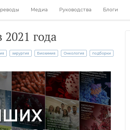
реводы
Медиа
Руководства
Блоги
 2021 года
ия
хирургия
Биохимия
Онкология
подборки