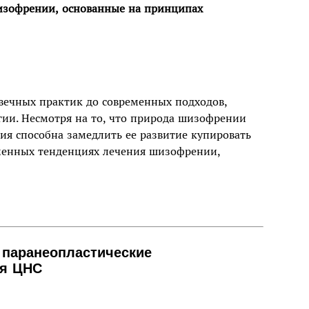
изофрении, основанные на принципах
вечных практик до современных подходов,
ии. Несмотря на то, что природа шизофрении
пия способна замедлить ее развитие купировать
еменных тенденциях лечения шизофрении,
 паранеопластические
ия ЦНС