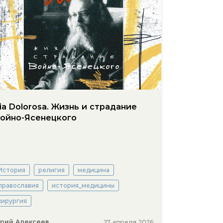
ia Dolorosa. Жизнь и страдание
ойно-Ясенецкого
История
религия
медицина
православия
история_медицины
хирургия
рий Алексеев
27 апреля 2026