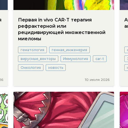
я
Первая in vivo CAR-Т терапия
А
рефрактерной или
а
рецидивирующей множественной
миеломы
гематология
генная_инженерия
вирусные_векторы
Иммунология
car-t
Онкология
новость
26
10 июля 2026