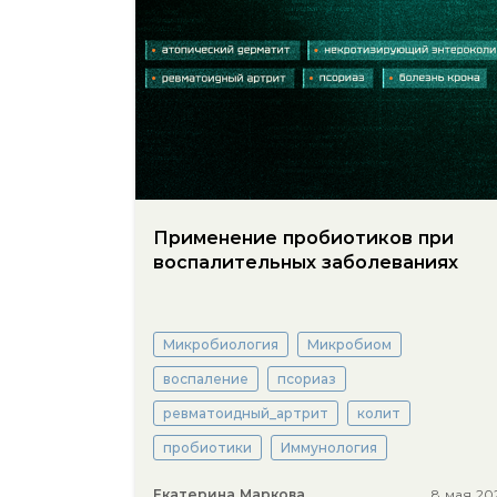
Применение пробиотиков при
воспалительных заболеваниях
Микробиология
Микробиом
воспаление
псориаз
ревматоидный_артрит
колит
пробиотики
Иммунология
Екатерина Маркова
8 мая 20