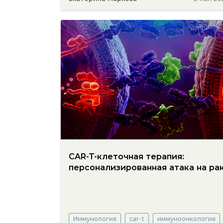
CAR-T-клеточная терапия:
персонализированная атака на ра
Иммунология
car-t
иммуноонкология