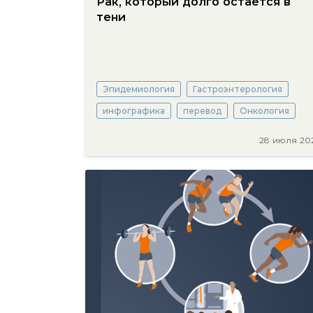
Рак, который долго остается в
тени
Эпидемиология
Гастроэнтерология
инфографика
перевод
Онкология
28 июля 20