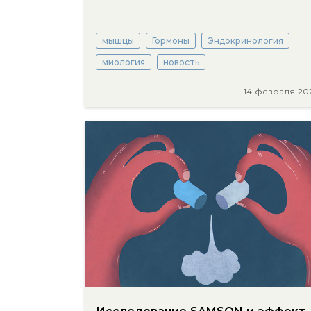
мышцы
Гормоны
Эндокринология
миология
новость
14 февраля 20