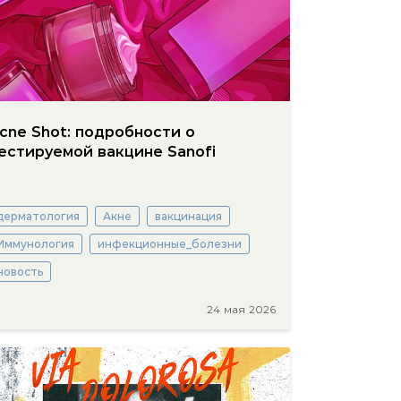
cne Shot: подробности о
естируемой вакцине Sanofi
дерматология
Акне
вакцинация
Иммунология
инфекционные_болезни
новость
24 мая 2026