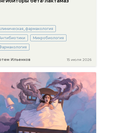
нгибиторы бета-лактамаз
клиническая_фармакология
Антибиотики
Микробиология
Фармакология
ртем Ильенков
15 июля 2026