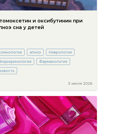
томоксетин и оксибутинин при
пноэ сна у детей
сомнология
апноэ
Неврология
Эндокринология
Фармакология
новость
3 июля 2026