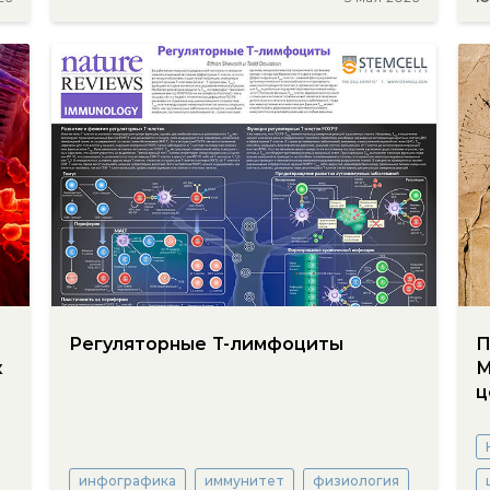
Регуляторные Т-лимфоциты
П
к
М
ц
инфографика
иммунитет
физиология