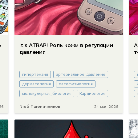
ь
It's ATRAP! Роль кожи в регуляции
A
давления
т
гипертензия
артериальное_давление
дерматология
патофизиология
молекулярная_биология
Кардиология
26
Глеб Пшеничников
24 мая 2026