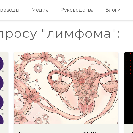
реводы
Медиа
Руководства
Блоги
просу "лимфома":