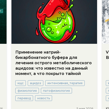
Применение натрий-
V
бикарбонатного буфера для
В
лечения острого метаболического
ацидоза: что известно на данный
момент, а что покрыто тайной
кщс
ацидоз
интенсивная_терапия
физиология
патофизиология
перевод
новость
26
5 мая 2026
Ю