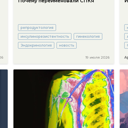
Почему переименовали СПКЯ
И
репродуктология
инсулинорезистентность
гинекология
Эндокринология
новость
26
19 июля 2026
А