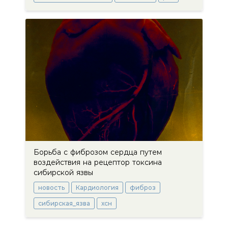
Борьба с фиброзом сердца путем
воздействия на рецептор токсина
сибирской язвы
новость
Кардиология
фиброз
сибирская_язва
хсн