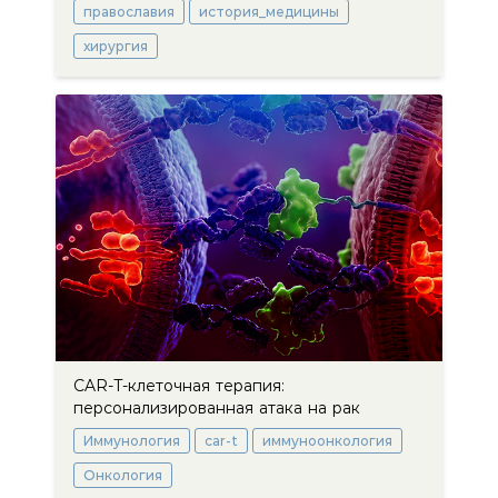
православия
история_медицины
хирургия
CAR-T-клеточная терапия:
персонализированная атака на рак
Иммунология
car-t
иммуноонкология
Онкология