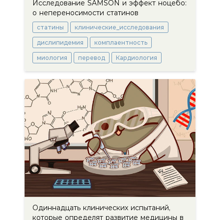
Исследование SAMSON и эффект ноцебо:
о непереносимости статинов
статины
клинические_исследования
дислипидемия
комплаентность
миология
перевод
Кардиология
Одиннадцать клинических испытаний,
которые определят развитие медицины в