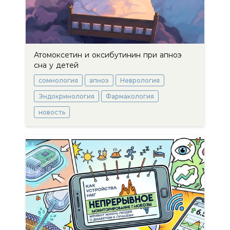
Атомоксетин и оксибутинин при апноэ
сна у детей
сомнология
апноэ
Неврология
Эндокринология
Фармакология
новость