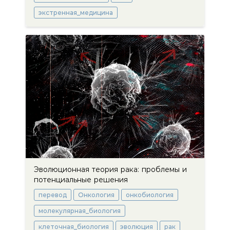
экстренная_медицина
Эволюционная теория рака: проблемы и
потенциальные решения
перевод
Онкология
онкобиология
молекулярная_биология
клеточная_биология
эволюция
рак