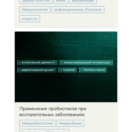
дерматология
Акне
вакцинация
Иммунология
инфекционные_болезни
новость
Применение пробиотиков при
воспалительных заболеваниях
Микробиология
Микробиом