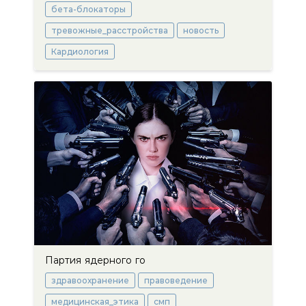
бета-блокаторы
тревожные_расстройства
новость
Кардиология
Партия ядерного го
здравоохранение
правоведение
медицинская_этика
смп