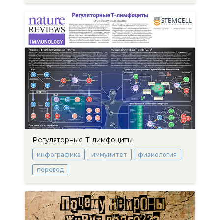
Регуляторные Т-лимфоциты
инфографика
иммунитет
физиология
перевод