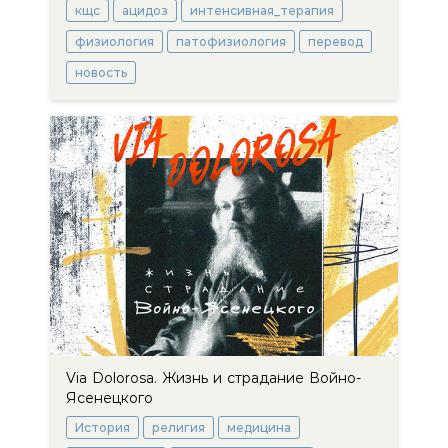
кщс
ацидоз
интенсивная_терапия
физиология
патофизиология
перевод
новость
Via Dolorosa. Жизнь и страдание Войно-
Ясенецкого
История
религия
медицина