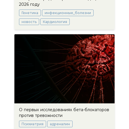
2026 году
Генетика
инфекционные_болезни
новость
Кардиология
О первых исследованиях бета-блокаторов
против тревожности
Психиатрия
адреналин