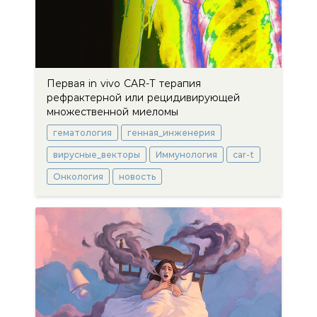
Первая in vivo CAR-Т терапия
рефрактерной или рецидивирующей
множественной миеломы
гематология
генная_инженерия
вирусные_векторы
Иммунология
car-t
Онкология
новость