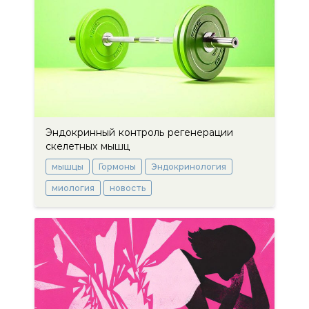
Эндокринный контроль регенерации
скелетных мышц
мышцы
Гормоны
Эндокринология
миология
новость