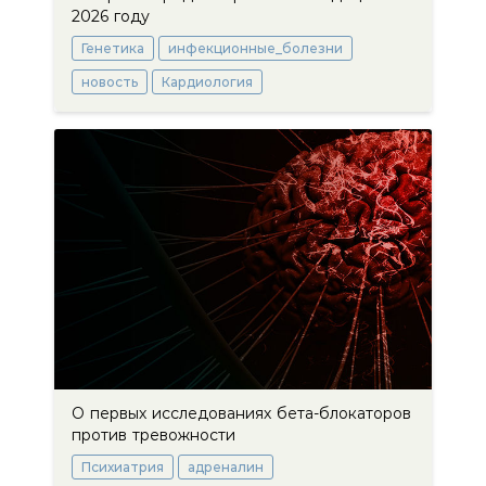
2026 году
Генетика
инфекционные_болезни
новость
Кардиология
О первых исследованиях бета-блокаторов
против тревожности
Психиатрия
адреналин