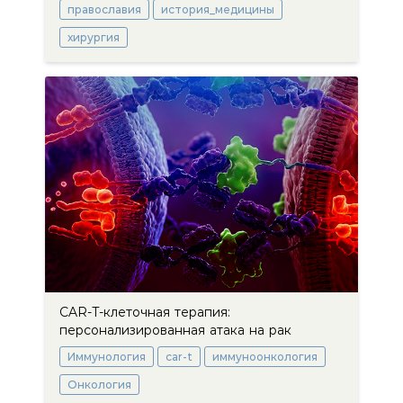
православия
история_медицины
хирургия
CAR-T-клеточная терапия:
персонализированная атака на рак
Иммунология
car-t
иммуноонкология
Онкология