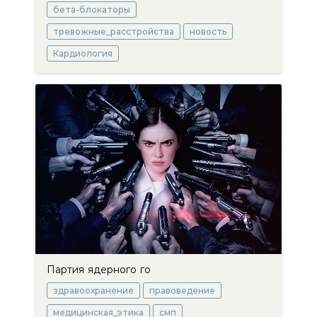
бета-блокаторы
тревожные_расстройства
новость
Кардиология
Партия ядерного го
здравоохранение
правоведение
медицинская_этика
смп