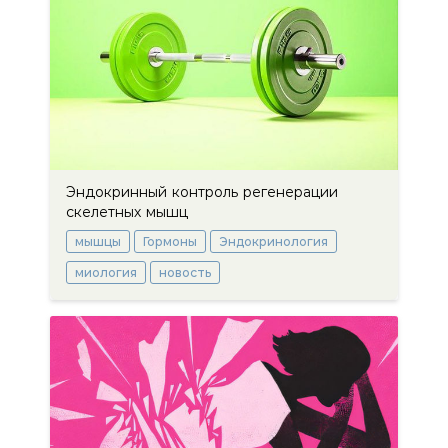
Эндокринный контроль регенерации
скелетных мышц
мышцы
Гормоны
Эндокринология
миология
новость