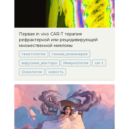
Первая in vivo CAR-Т терапия
рефрактерной или рецидивирующей
множественной миеломы
гематология
генная_инженерия
вирусные_векторы
Иммунология
car-t
Онкология
новость