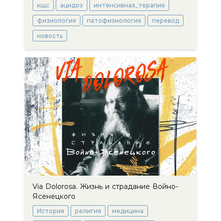
кщс
ацидоз
интенсивная_терапия
физиология
патофизиология
перевод
новость
Via Dolorosa. Жизнь и страдание Войно-
Ясенецкого
История
религия
медицина