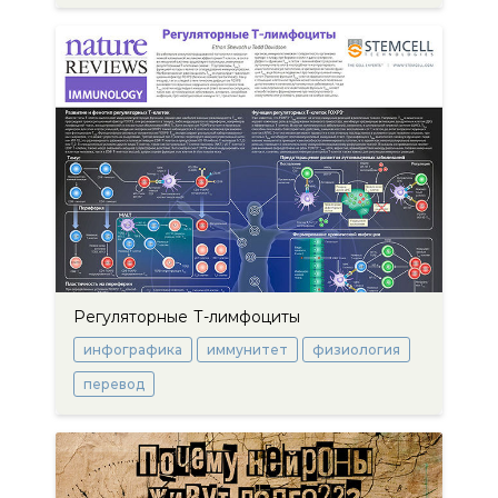
Регуляторные Т-лимфоциты
инфографика
иммунитет
физиология
перевод