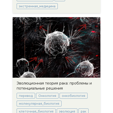
экстренная_медицина
Эволюционная теория рака: проблемы и
потенциальные решения
перевод
Онкология
онкобиология
молекулярная_биология
клеточная_биология
эволюция
рак