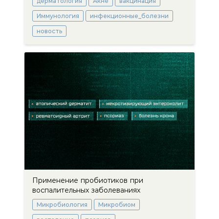
дерматология
Акне
вакцинация
Иммунология
инфекционные_болезни
новость
Применение пробиотиков при
воспалительных заболеваниях
Микробиология
Микробиом