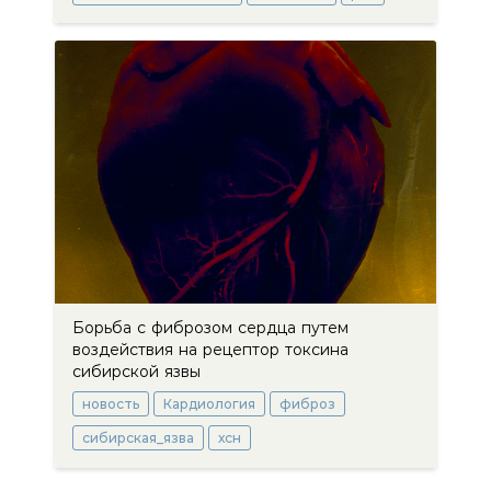
Борьба с фиброзом сердца путем
воздействия на рецептор токсина
сибирской язвы
новость
Кардиология
фиброз
сибирская_язва
хсн