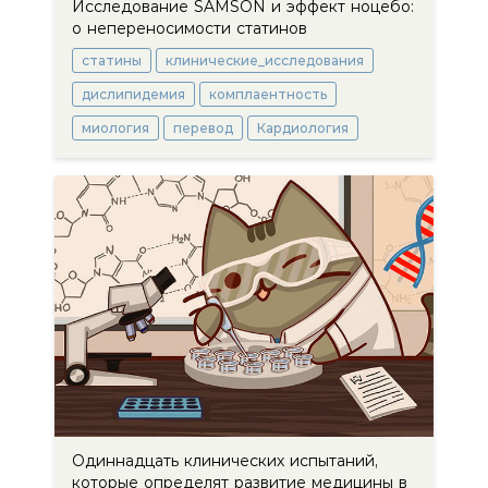
Исследование SAMSON и эффект ноцебо:
о непереносимости статинов
статины
клинические_исследования
дислипидемия
комплаентность
миология
перевод
Кардиология
Одиннадцать клинических испытаний,
которые определят развитие медицины в