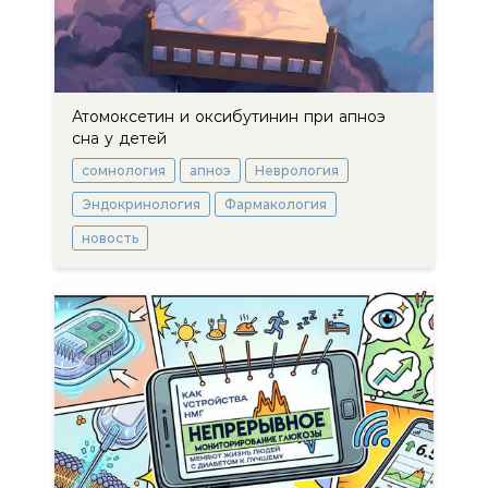
Атомоксетин и оксибутинин при апноэ
сна у детей
сомнология
апноэ
Неврология
Эндокринология
Фармакология
новость