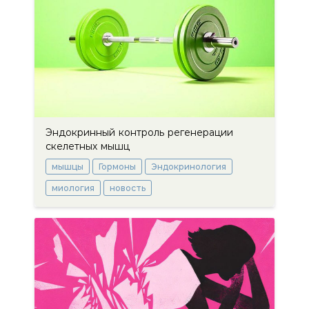
Эндокринный контроль регенерации
скелетных мышц
мышцы
Гормоны
Эндокринология
миология
новость