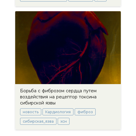
Борьба с фиброзом сердца путем
воздействия на рецептор токсина
сибирской язвы
новость
Кардиология
фиброз
сибирская_язва
хсн