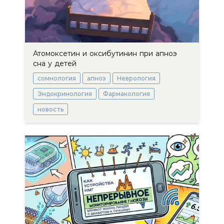
Атомоксетин и оксибутинин при апноэ
сна у детей
сомнология
апноэ
Неврология
Эндокринология
Фармакология
новость