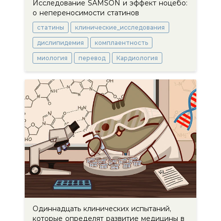
Исследование SAMSON и эффект ноцебо:
о непереносимости статинов
статины
клинические_исследования
дислипидемия
комплаентность
миология
перевод
Кардиология
Одиннадцать клинических испытаний,
которые определят развитие медицины в