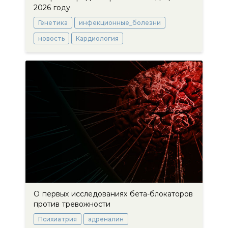
2026 году
Генетика
инфекционные_болезни
новость
Кардиология
О первых исследованиях бета-блокаторов
против тревожности
Психиатрия
адреналин