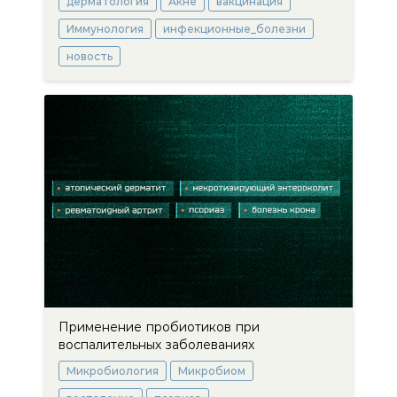
дерматология
Акне
вакцинация
Иммунология
инфекционные_болезни
новость
Применение пробиотиков при
воспалительных заболеваниях
Микробиология
Микробиом