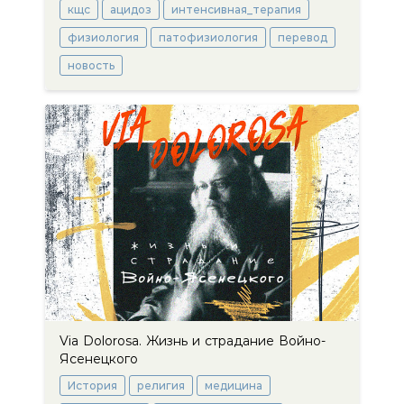
кщс
ацидоз
интенсивная_терапия
физиология
патофизиология
перевод
новость
Via Dolorosa. Жизнь и страдание Войно-
Ясенецкого
История
религия
медицина