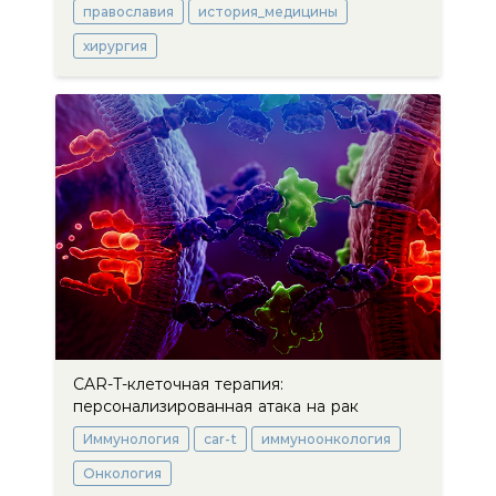
православия
история_медицины
хирургия
CAR-T-клеточная терапия:
персонализированная атака на рак
Иммунология
car-t
иммуноонкология
Онкология