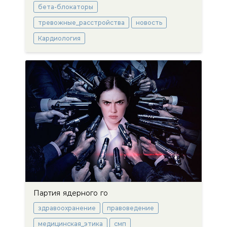
бета-блокаторы
тревожные_расстройства
новость
Кардиология
Партия ядерного го
здравоохранение
правоведение
медицинская_этика
смп