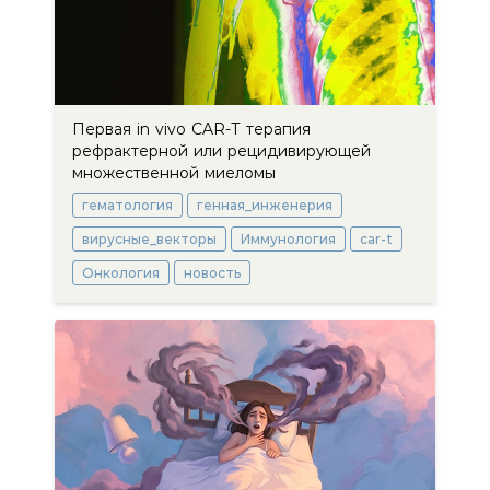
Первая in vivo CAR-Т терапия
рефрактерной или рецидивирующей
множественной миеломы
гематология
генная_инженерия
вирусные_векторы
Иммунология
car-t
Онкология
новость