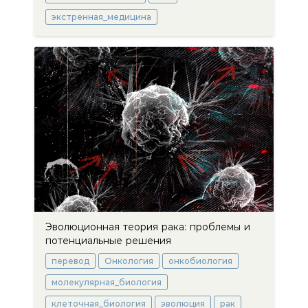
экстренная_медицина
Эволюционная теория рака: проблемы и
потенциальные решения
перевод
Онкология
онкобиология
молекулярная_биология
клеточная_биология
эволюция
рак