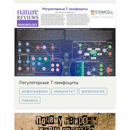
Регуляторные Т-лимфоциты
инфографика
иммунитет
физиология
перевод