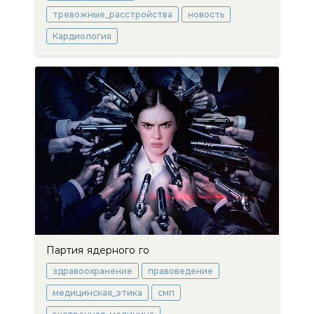
тревожные_расстройства
новость
Кардиология
Партия ядерного го
здравоохранение
правоведение
медицинская_этика
смп