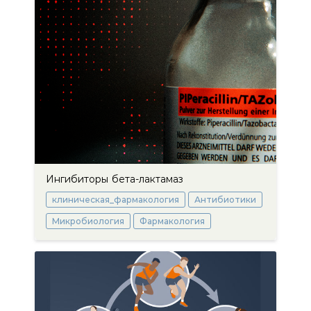
Ингибиторы бета-лактамаз
клиническая_фармакология
Антибиотики
Микробиология
Фармакология