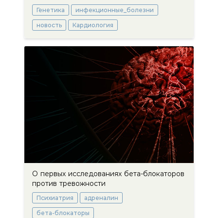
Генетика
инфекционные_болезни
новость
Кардиология
О первых исследованиях бета-блокаторов
против тревожности
Психиатрия
адреналин
бета-блокаторы