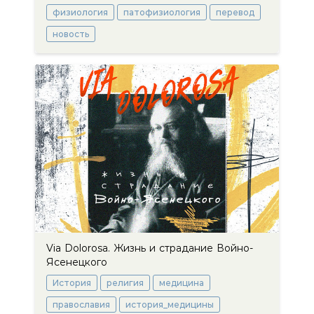
физиология
патофизиология
перевод
новость
Via Dolorosa. Жизнь и страдание Войно-
Ясенецкого
История
религия
медицина
православия
история_медицины