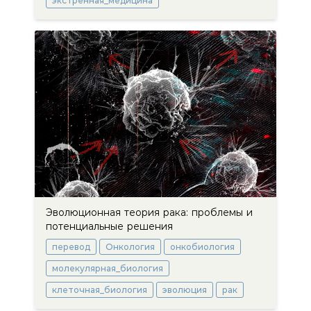
экстренная_медицина
Эволюционная теория рака: проблемы и
потенциальные решения
перевод
Онкология
онкобиология
молекулярная_биология
клеточная_биология
эволюция
рак