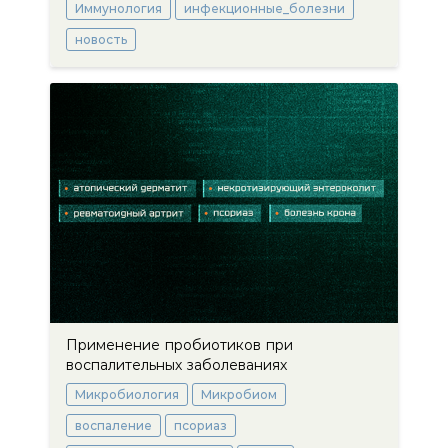
Иммунология
инфекционные_болезни
новость
Применение пробиотиков при
воспалительных заболеваниях
Микробиология
Микробиом
воспаление
псориаз