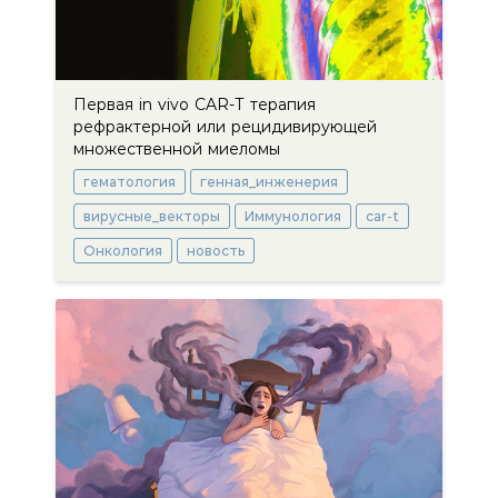
Первая in vivo CAR-Т терапия
рефрактерной или рецидивирующей
множественной миеломы
гематология
генная_инженерия
вирусные_векторы
Иммунология
car-t
Онкология
новость