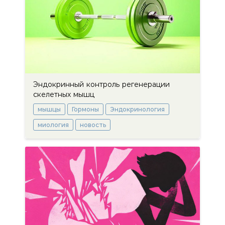
Эндокринный контроль регенерации
скелетных мышц
мышцы
Гормоны
Эндокринология
миология
новость