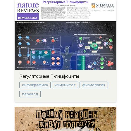
Регуляторные Т-лимфоциты
инфографика
иммунитет
физиология
перевод