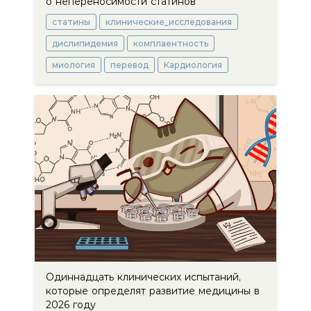
о непереносимости статинов
статины
клинические_исследования
дислипидемия
комплаентность
миология
перевод
Кардиология
Одиннадцать клинических испытаний,
которые определят развитие медицины в
2026 году