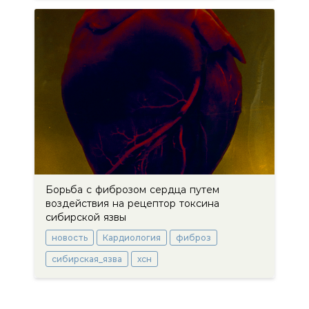
Борьба с фиброзом сердца путем
воздействия на рецептор токсина
сибирской язвы
новость
Кардиология
фиброз
сибирская_язва
хсн