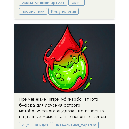
ревматоидный_артрит
колит
пробиотики
Иммунология
Применение натрий-бикарбонатного
буфера для лечения острого
метаболического ацидоза: что известно
на данный момент, а что покрыто тайной
кщс
ацидоз
интенсивная_терапия