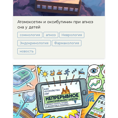
Атомоксетин и оксибутинин при апноэ
сна у детей
сомнология
апноэ
Неврология
Эндокринология
Фармакология
новость